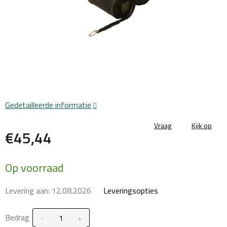
Gedetailleerde informatie
Vraag
Kijk op
€45,44
Maatstaf
Op voorraad
prijs:
Levering aan:
12.08.2026
Leveringsopties
Bedrag