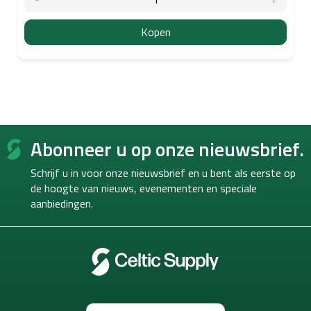
Kopen
F
Abonneer u op onze nieuwsbrief.
o
o
Schrijf u in voor onze nieuwsbrief en u bent als eerste op
t
de hoogte van
nieuws, evenementen en speciale
e
aanbiedingen.
r