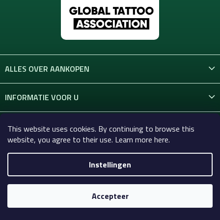
ALLES OVER AANKOPEN
INFORMATIE VOOR U
CONTACT
This website uses cookies. By continuing to browse this
website, you agree to their use. Learn more here.
Instellingen
Copyright 2026
Celtic-Supply.nl | Alles voor tatoeages en
permanente make-up
. Alle rechten voorbehouden.
Accepteer
Gemaakt door Shoptet Premium