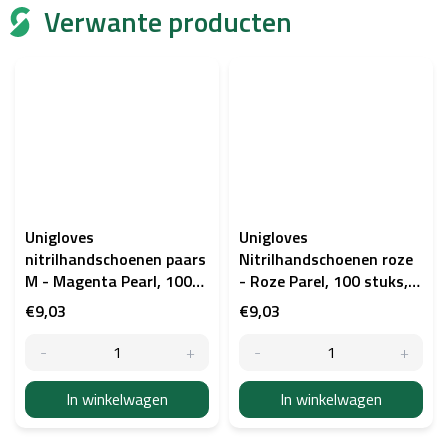
Verwante producten
Unigloves
Unigloves
nitrilhandschoenen paars
Nitrilhandschoenen roze
M - Magenta Pearl, 100
- Roze Parel, 100 stuks,
stuks
M
€9,03
€9,03
In winkelwagen
In winkelwagen