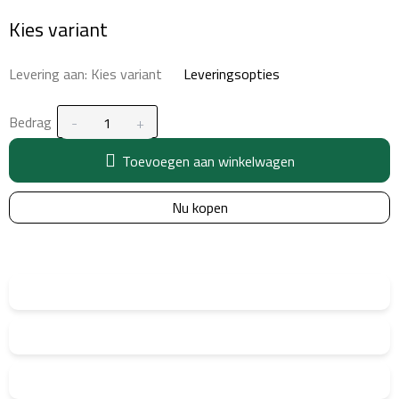
Maatstaf
Kies variant
prijs:
Levering aan:
Kies variant
Leveringsopties
Bedrag
Toevoegen aan winkelwagen
Nu kopen