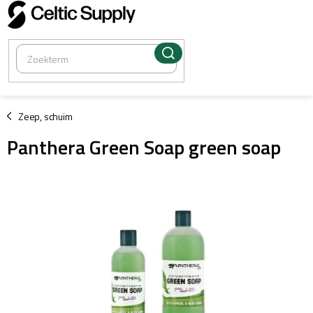
Overslaan
naar
inhoud
/
Zeep, schuim
Panthera Green Soap green soap