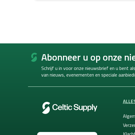
F
o
Abonneer u op onze ni
o
t
Schrijf u in voor onze nieuwsbrief en u bent a
e
van
nieuws, evenementen en speciale aanbiedi
r
ALLE
Algem
Verze
Klacht