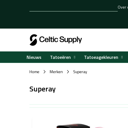
Overslaan
Over 
naar
inhoud
Tatoeëren
Tatoeagekleuren
Nieuws
Home
Merken
Superay
/
/
Superay
L
i