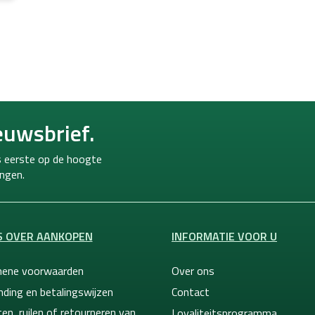
L
i
j
s
t
b
euwsbrief.
e
d
i
ls eerste op de hoogte
e
ngen.
n
i
n
g
S OVER AANKOPEN
INFORMATIE VOOR U
e
n
ene voorwaarden
Over ons
nding en betalingswijzen
Contact
en, ruilen of retourneren van
Loyaliteitsprogramma