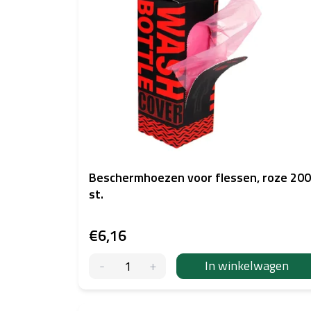
j
s
t
v
a
n
p
r
o
d
u
c
Beschermhoezen voor flessen, roze 200
t
st.
e
n
€6,16
In winkelwagen