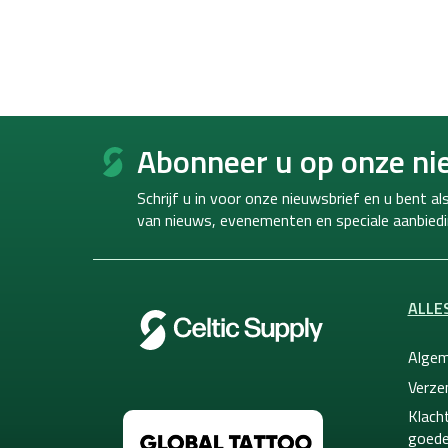
F
o
Abonneer u op onze ni
o
t
Schrijf u in voor onze nieuwsbrief en u bent a
e
van
nieuws, evenementen en speciale aanbiedi
r
ALLE
Algem
Verze
Klacht
goede