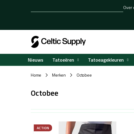
Overslaan
Over 
naar
inhoud
Tatoeëren
Tatoeagekleuren
Nieuws
Home
Merken
Octobee
/
/
Octobee
L
i
ACTION