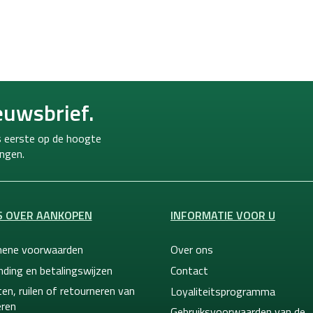
L
i
j
s
t
b
euwsbrief.
e
d
i
ls eerste op de hoogte
e
ngen.
n
i
n
g
S OVER AANKOPEN
INFORMATIE VOOR U
e
n
ene voorwaarden
Over ons
nding en betalingswijzen
Contact
en, ruilen of retourneren van
Loyaliteitsprogramma
ren
Gebruiksvoorwaarden van de