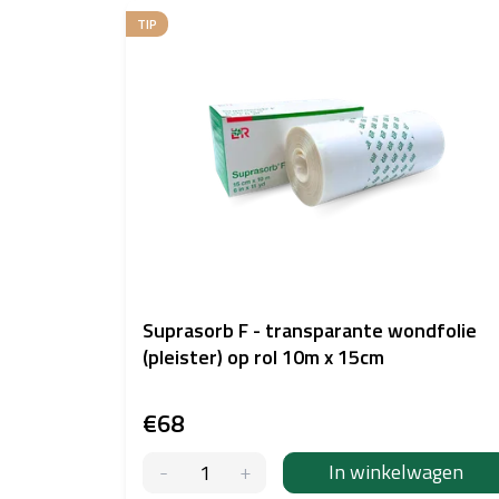
i
TIP
j
s
t
v
a
n
p
r
o
d
u
c
Suprasorb F - transparante wondfolie
t
(pleister) op rol 10m x 15cm
e
n
€68
In winkelwagen