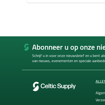
F
o
Abonneer u op onze ni
o
t
Schrijf u in voor onze nieuwsbrief en u bent a
e
van
nieuws, evenementen en speciale aanbiedi
r
ALLE
Algem
Verze