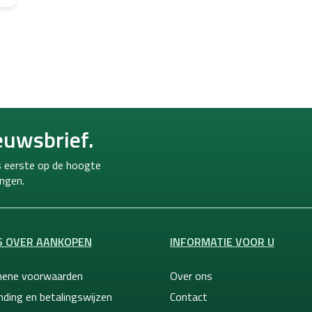
L
i
j
s
t
b
euwsbrief.
e
d
i
ls eerste op de hoogte
e
ngen.
n
i
n
g
S OVER AANKOPEN
INFORMATIE VOOR U
e
n
ene voorwaarden
Over ons
nding en betalingswijzen
Contact