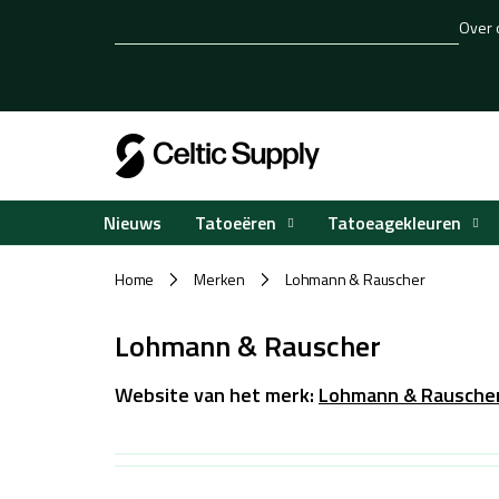
Overslaan
Over 
naar
inhoud
Tatoeëren
Tatoeagekleuren
Nieuws
Home
Merken
Lohmann & Rauscher
/
/
Lohmann & Rauscher
Website van het merk:
Lohmann & Rausche
L