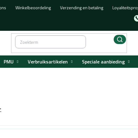
ons
Winkelbeoordeling
Verzending en betaling
Loyaliteitsp
PMU
Verbruiksartikelen
Speciale aanbieding
r