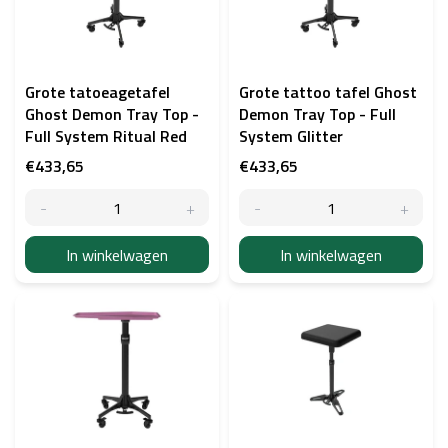
t
v
a
n
p
Grote tatoeagetafel
Grote tattoo tafel Ghost
r
Ghost Demon Tray Top -
Demon Tray Top - Full
o
Full System Ritual Red
System Glitter
d
€433,65
€433,65
u
c
t
e
In winkelwagen
In winkelwagen
n