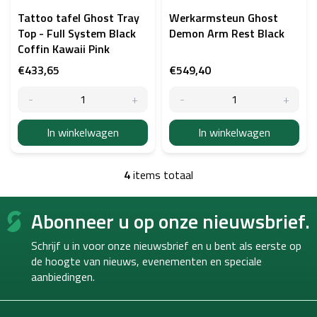
Tattoo tafel Ghost Tray
Werkarmsteun Ghost
Top - Full System Black
Demon Arm Rest Black
Coffin Kawaii Pink
€433,65
€549,40
In winkelwagen
In winkelwagen
4
items totaal
L
i
F
j
Abonneer u op onze nieuwsbrief.
o
s
o
t
Schrijf u in voor onze nieuwsbrief en u bent als eerste op
b
t
e
de hoogte van
nieuws, evenementen en speciale
e
d
aanbiedingen.
r
i
e
n