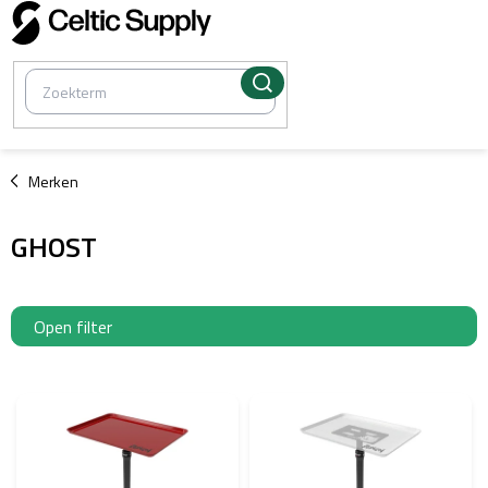
Overslaan
naar
inhoud
/
Merken
GHOST
Open filter
L
i
j
s