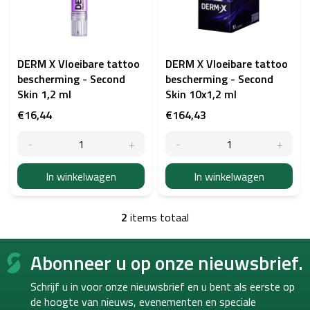
t
v
a
n
p
DERM X Vloeibare tattoo
DERM X Vloeibare tattoo
r
bescherming - Second
bescherming - Second
o
Skin 1,2 ml
Skin 10x1,2 ml
d
€16,44
€164,43
u
c
t
e
In winkelwagen
In winkelwagen
n
2
items totaal
L
i
F
j
Abonneer u op onze nieuwsbrief.
o
s
o
t
Schrijf u in voor onze nieuwsbrief en u bent als eerste op
b
t
e
de hoogte van
nieuws, evenementen en speciale
e