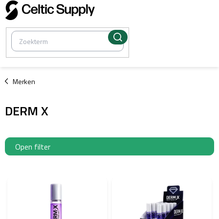
Overslaan
naar
inhoud
/
Merken
DERM X
Open filter
L
i
j
s