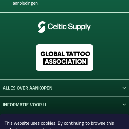
d
aanbiedingen.
r
i
e
n
i
n
g
e
n
ALLES OVER AANKOPEN
INFORMATIE VOOR U
CONTACT
This website uses cookies. By continuing to browse this