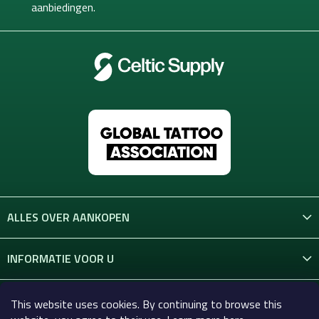
d
aanbiedingen.
r
i
e
n
i
n
g
e
n
ALLES OVER AANKOPEN
INFORMATIE VOOR U
CONTACT
This website uses cookies. By continuing to browse this