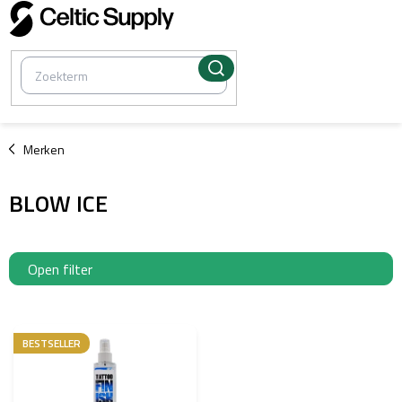
Overslaan
naar
inhoud
/
Merken
BLOW ICE
Open filter
L
i
BESTSELLER
j
s