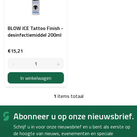
t
v
a
n
p
BLOW ICE Tattoo Finish -
r
desinfectiemiddel 200ml
o
d
€15,21
u
c
t
e
In winkelwagen
n
1
items totaal
L
i
F
j
Abonneer u op onze nieuwsbrief.
o
s
o
t
Schrijf u in voor onze nieuwsbrief en u bent als eerste op
b
t
e
de hoogte van
nieuws, evenementen en speciale
e