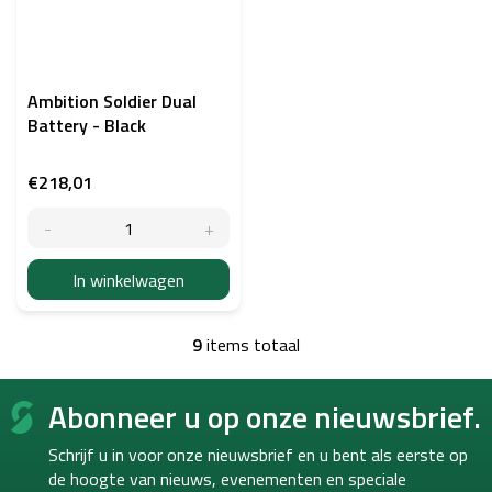
Ambition Soldier Dual
Battery - Black
€218,01
In winkelwagen
9
items totaal
L
i
F
j
Abonneer u op onze nieuwsbrief.
o
s
o
t
Schrijf u in voor onze nieuwsbrief en u bent als eerste op
b
t
e
de hoogte van
nieuws, evenementen en speciale
e