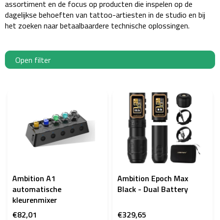
assortiment en de focus op producten die inspelen op de
dagelijkse behoeften van tattoo-artiesten in de studio en bij
het zoeken naar betaalbaardere technische oplossingen.
Open filter
L
i
j
s
t
v
a
n
p
Ambition A1
Ambition Epoch Max
r
automatische
Black - Dual Battery
o
kleurenmixer
d
€82,01
€329,65