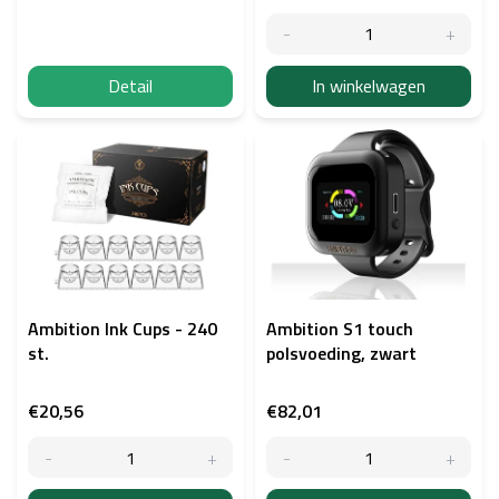
u
c
t
e
Detail
In winkelwagen
n
Ambition Ink Cups - 240
Ambition S1 touch
st.
polsvoeding, zwart
€20,56
€82,01