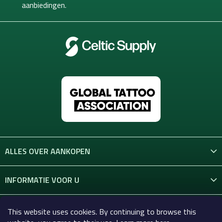
d
aanbiedingen.
r
i
e
n
i
n
g
e
n
ALLES OVER AANKOPEN
INFORMATIE VOOR U
CONTACT
This website uses cookies. By continuing to browse this