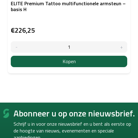
ELITE Premium Tattoo multifunctionele armsteun –
basis H
€226,25
Kopen
F
Abonneer u op onze nieuwsbrief.
o
o
Schrijf u in voor onze nieuwsbrief en u bent als eerste op
t
de hoogte van
nieuws, evenementen en speciale
e
aanbiedingen.