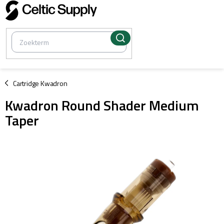
Overslaan
naar
inhoud
/
Cartridge Kwadron
Kwadron Round Shader Medium
Taper