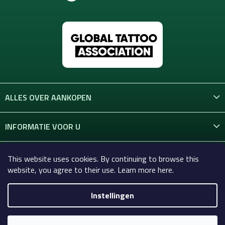
ALLES OVER AANKOPEN
INFORMATIE VOOR U
CONTACT
This website uses cookies. By continuing to browse this
website, you agree to their use. Learn more here.
Instellingen
Copyright 2026
Celtic-Supply.nl | Alles voor tatoeages en
permanente make-up
. Alle rechten voorbehouden.