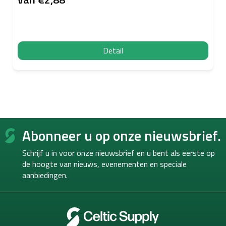
Detail
F
Abonneer u op onze nieuwsbrief.
o
o
Schrijf u in voor onze nieuwsbrief en u bent als eerste op
t
de hoogte van
nieuws, evenementen en speciale
e
aanbiedingen.
r