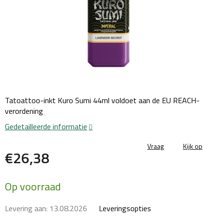
Tatoattoo-inkt Kuro Sumi 44ml voldoet aan de EU REACH-
verordening
Gedetailleerde informatie
Vraag
Kijk op
€26,38
Maatstaf
Op voorraad
prijs:
Levering aan:
13.08.2026
Leveringsopties