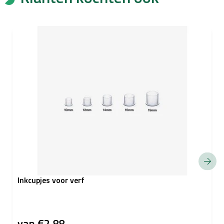
Inkcupjes voor verf
van
€2,88