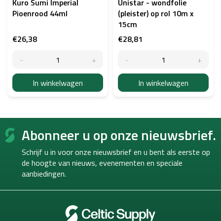
Kuro Sumi Imperial
Unistar - wondfolie
Pioenrood 44ml
(pleister) op rol 10m x
15cm
€26,38
€28,81
In winkelwagen
In winkelwagen
F
Abonneer u op onze nieuwsbrief.
o
o
Schrijf u in voor onze nieuwsbrief en u bent als eerste op
t
de hoogte van
nieuws, evenementen en speciale
e
aanbiedingen.
r