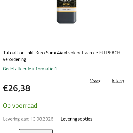
Tatoattoo-inkt Kuro Sumi 44ml voldoet aan de EU REACH-
verordening
Gedetailleerde informatie
Vraag
Kijk op
€26,38
Maatstaf
Op voorraad
prijs:
Levering aan:
13.08.2026
Leveringsopties