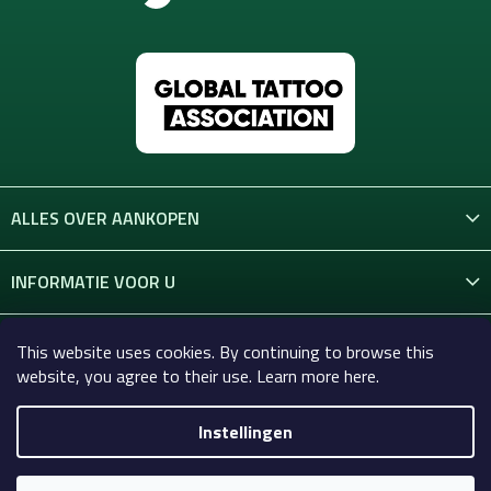
ALLES OVER AANKOPEN
INFORMATIE VOOR U
CONTACT
This website uses cookies. By continuing to browse this
website, you agree to their use. Learn more here.
Instellingen
Copyright 2026
Celtic-Supply.nl | Alles voor tatoeages en
permanente make-up
. Alle rechten voorbehouden.