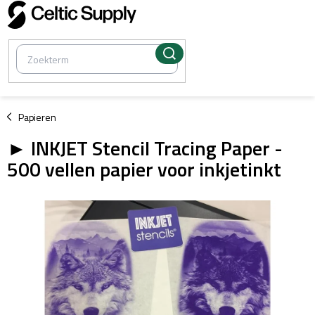
Overslaan
naar
inhoud
/
Papieren
► INKJET Stencil Tracing Paper -
500 vellen papier voor inkjetinkt