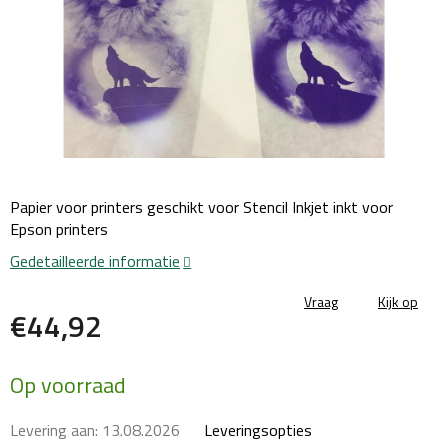
Papier voor printers geschikt voor Stencil Inkjet inkt voor
Epson printers
Gedetailleerde informatie
Vraag
Kijk op
€44,92
Maatstaf
Op voorraad
prijs:
Levering aan:
13.08.2026
Leveringsopties