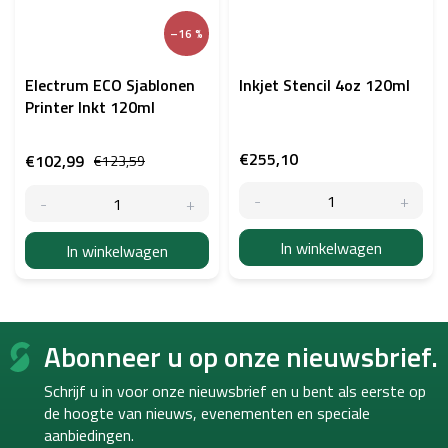
–16 %
Electrum ECO Sjablonen
Inkjet Stencil 4oz 120ml
Printer Inkt 120ml
€255,10
€102,99
€123,59
In winkelwagen
In winkelwagen
F
Abonneer u op onze nieuwsbrief.
o
o
Schrijf u in voor onze nieuwsbrief en u bent als eerste op
t
de hoogte van
nieuws, evenementen en speciale
e
aanbiedingen.
r