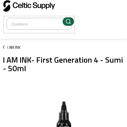
Overslaan
naar
inhoud
/
I AM INK
I AM INK- First Generation 4 - Sumi
- 50ml