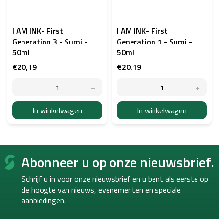
I AM INK- First
I AM INK- First
Generation 3 - Sumi -
Generation 1 - Sumi -
50ml
50ml
€20,19
€20,19
In winkelwagen
In winkelwagen
F
Abonneer u op onze nieuwsbrief.
o
o
Schrijf u in voor onze nieuwsbrief en u bent als eerste op
t
de hoogte van
nieuws, evenementen en speciale
e
aanbiedingen.
r