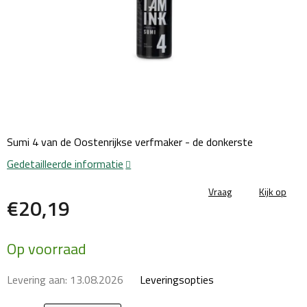
Sumi 4 van de Oostenrijkse verfmaker - de donkerste
Gedetailleerde informatie
Vraag
Kijk op
€20,19
Maatstaf
Op voorraad
prijs:
Levering aan:
13.08.2026
Leveringsopties