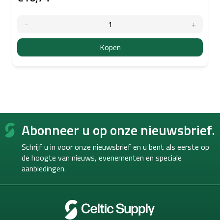
Kopen
F
Abonneer u op onze nieuwsbrief.
o
o
Schrijf u in voor onze nieuwsbrief en u bent als eerste op
t
de hoogte van
nieuws, evenementen en speciale
e
aanbiedingen.
r