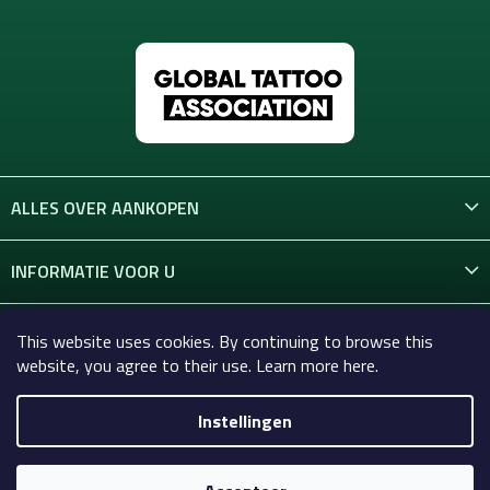
ALLES OVER AANKOPEN
INFORMATIE VOOR U
CONTACT
This website uses cookies. By continuing to browse this
website, you agree to their use. Learn more here.
Instellingen
Copyright 2026
Celtic-Supply.nl | Alles voor tatoeages en
permanente make-up
. Alle rechten voorbehouden.