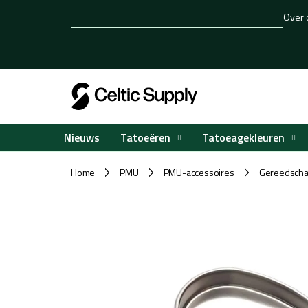
Overslaan
Over 
naar
inhoud
Tatoeëren
Tatoeagekleuren
Nieuws
Home
PMU
PMU-accessoires
Gereedschap
/
/
/