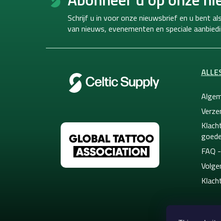
o
t
Schrijf u in voor onze nieuwsbrief en u bent a
e
van
nieuws, evenementen en speciale aanbiedi
r
ALLE
Algem
Verze
Klacht
goede
FAQ -
Volge
Klach