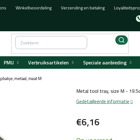
ons
Winkelbeoordeling
Verzending en betaling
Loyaliteitsp
PMU
Verbruiksartikelen
Speciale aanbieding
bakje, metaal, maat M
Metal tool tray, size M - 19.
Gedetailleerde informatie
€6,16
Maatstaf