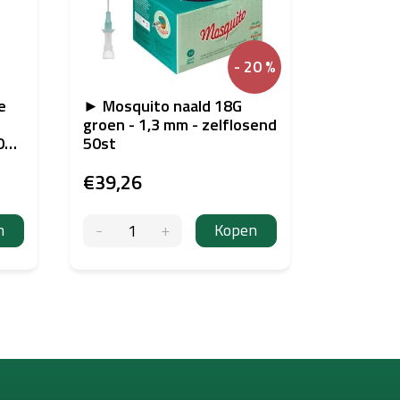
- 20 %
e
► Mosquito naald 18G
Vertix PI
groen - 1,3 mm - zelflosend
Lange T
1000
50st
25/3RLL
€39,26
€2,48
n
Kopen