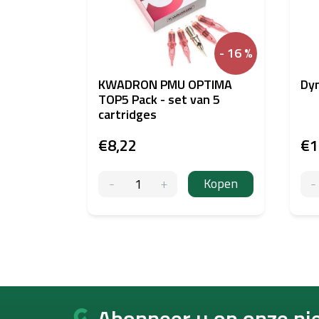
- 16 %
KWADRON PMU OPTIMA
Dyn
TOP5 Pack - set van 5
cartridges
€8,22
€1
Kopen
F
o
Abonneer u op onze ni