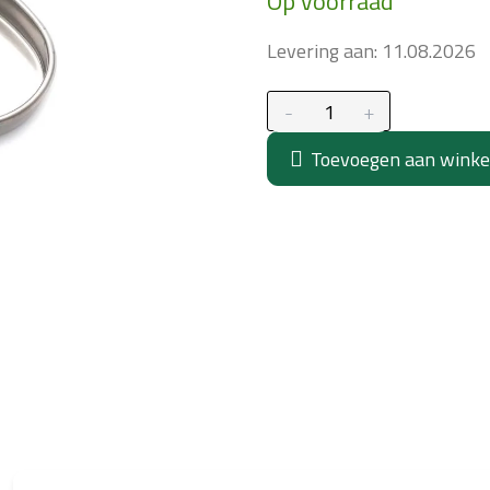
Op voorraad
prijs:
Levering aan:
11.08.2026
Toevoegen aan wink