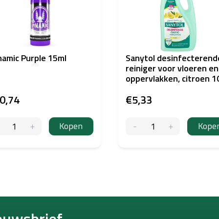
amic Purple 15ml
Sanytol desinfecterend
reiniger voor vloeren en
oppervlakken, citroen 
ml
0,74
€5,33
Kopen
Kope
euwsbrief.