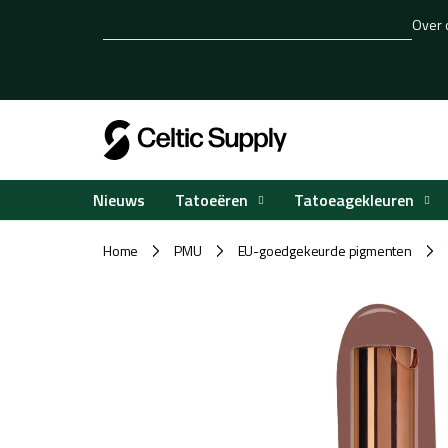
Overslaan
Over 
naar
inhoud
Tatoeëren
Tatoeagekleuren
Nieuws
Home
PMU
EU-goedgekeurde pigmenten
/
/
/