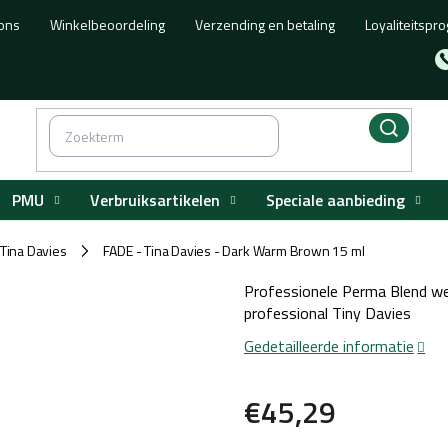
ons
Winkelbeoordeling
Verzending en betaling
Loyaliteitsp
PMU
Verbruiksartikelen
Speciale aanbieding
Tina Davies
FADE - Tina Davies - Dark Warm Brown 15 ml
/
Professionele Perma Blend 
professional Tiny Davies
Gedetailleerde informatie
€45,29
Maatstaf