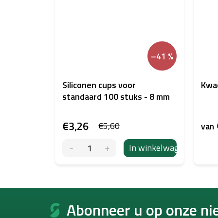
–41 %
Siliconen cups voor
Kwa
standaard 100 stuks - 8 mm
€3,26
€5,60
van
In winkelwagen
F
o
Abonneer u op onze ni
o