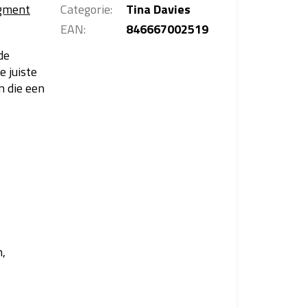
gment
Categorie
:
Tina Davies
EAN
:
846667002519
de
e juiste
n die een
n,