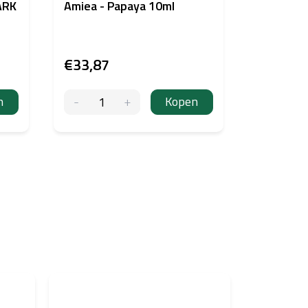
ARK
Amiea - Papaya 10ml
Handpoke
Singlez 
€33,87
€19,37
n
Kopen