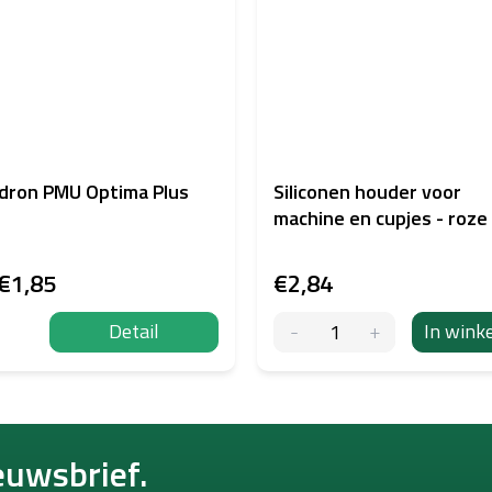
dron PMU Optima Plus
Siliconen houder voor
machine en cupjes - roze
€1,85
€2,84
Detail
In wink
euwsbrief.