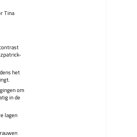
r Tina
 contrast
tzpatrick-
jdens het
ingt.
egingen om
tig in de
re lagen
kbrauwen