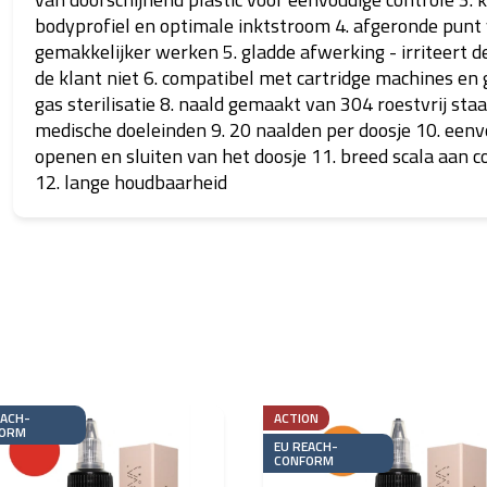
bodyprofiel en optimale inktstroom 4. afgeronde punt
gemakkelijker werken 5. gladde afwerking - irriteert d
de klant niet 6. compatibel met cartridge machines en 
gas sterilisatie 8. naald gemaakt van 304 roestvrij staa
medische doeleinden 9. 20 naalden per doosje 10. eenv
openen en sluiten van het doosje 11. breed scala aan c
12. lange houdbaarheid
EACH-
ACTION
ORM
EU REACH-
CONFORM