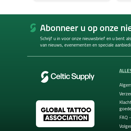
F
o
Abonneer u op onze ni
o
t
Schrijf u in voor onze nieuwsbrief en u bent a
e
van
nieuws, evenementen en speciale aanbiedi
r
ALLE
Algem
Verze
Klacht
goede
FAQ -
Volge