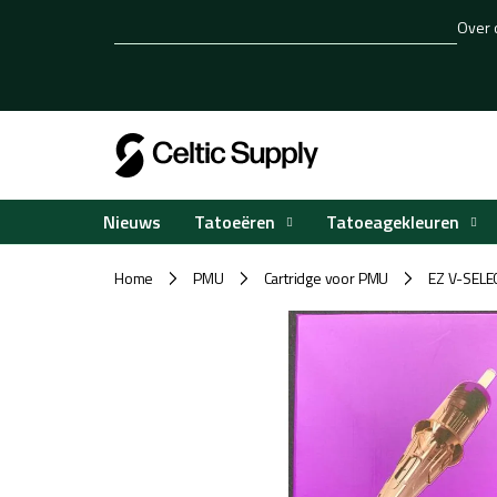
Overslaan
Over 
naar
inhoud
Tatoeëren
Tatoeagekleuren
Nieuws
Home
PMU
Cartridge voor PMU
EZ V-SELE
/
/
/