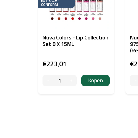
EU REACH-
CONFORM
Nuva Colors - Lip Collection
Nuv
Set 8 X 15ML
975
(Re
€223,01
€2
Kopen