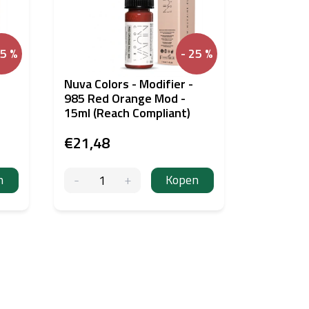
25 %
- 25 %
Nuva Colors - Modifier -
Nuva Colo
985 Red Orange Mod -
990 Oliv
15ml (Reach Compliant)
(Reach C
€21,48
€21,48
n
Kopen