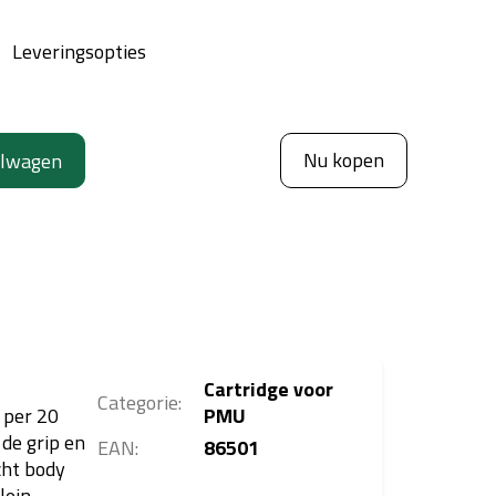
Leveringsopties
Nu kopen
elwagen
Cartridge voor
Categorie
:
 per 20
PMU
 de grip en
EAN
:
86501
cht body
lein