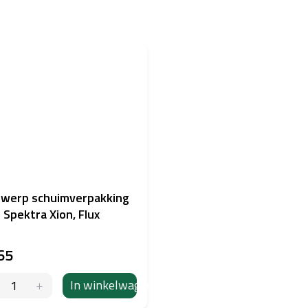
werp schuimverpakking
 Spektra Xion, Flux
65
In winkelwagen