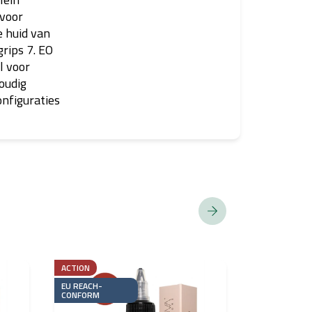
 voor
e huid van
grips 7. EO
l voor
oudig
onfiguraties
ACTION
ACTION
EU REACH-
EU REACH-
CONFORM
CONFORM