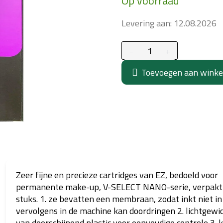
Op voorraad
prijs:
Levering aan:
12.08.2026
Toevoegen aan wink
Zeer fijne en precieze cartridges van EZ, bedoeld voor
permanente make-up, V-SELECT NANO-serie, verpakt
stuks. 1. ze bevatten een membraan, zodat inkt niet in
vervolgens in de machine kan doordringen 2. lichtgewi
van doorschijnend plastic voor eenvoudige controle 3. k