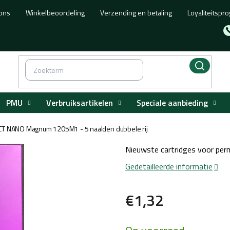
ons
Winkelbeoordeling
Verzending en betaling
Loyaliteitsp
PMU
Verbruiksartikelen
Speciale aanbieding
CT NANO Magnum 1205M1 - 5 naalden dubbele rij
Nieuwste cartridges voor perm
Gedetailleerde informatie
€1,32
Maatstaf