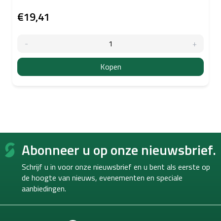
€19,41
Kopen
F
Abonneer u op onze nieuwsbrief.
o
o
Schrijf u in voor onze nieuwsbrief en u bent als eerste op
t
de hoogte van
nieuws, evenementen en speciale
e
aanbiedingen.
r