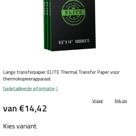
Lange transferpapier ELITE Thermal Transfer Paper voor
thermokopieerapparaat
Gedetailleerde informatie
Vraag
Kijk op
van
€14,42
Maatstaf
Kies variant
prijs: