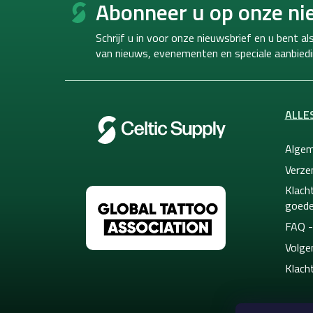
o
Abonneer u op onze ni
o
t
Schrijf u in voor onze nieuwsbrief en u bent a
e
van
nieuws, evenementen en speciale aanbiedi
r
ALLE
Algem
Verze
Klacht
goede
FAQ -
Volge
Klach