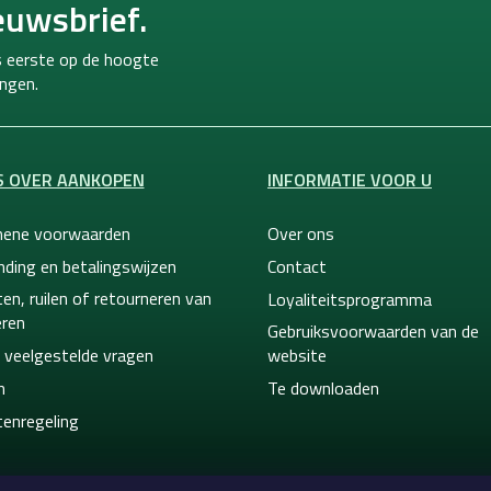
euwsbrief.
ls eerste op de hoogte
ngen.
S OVER AANKOPEN
INFORMATIE VOOR U
ene voorwaarden
Over ons
nding en betalingswijzen
Contact
en, ruilen of retourneren van
Loyaliteitsprogramma
ren
Gebruiksvoorwaarden van de
 veelgestelde vragen
website
n
Te downloaden
tenregeling