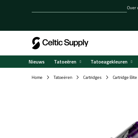
Overslaan
Over 
naar
inhoud
Tatoeëren
Tatoeagekleuren
Nieuws
Home
Tatoeëren
Cartridges
Cartridge Elite
/
/
/