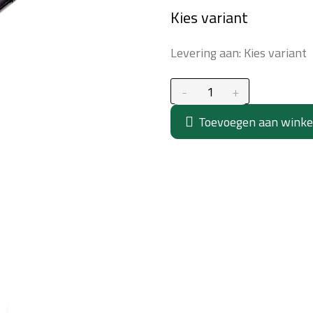
Maatstaf
Kies variant
prijs:
Levering aan:
Kies variant
Toevoegen aan wink