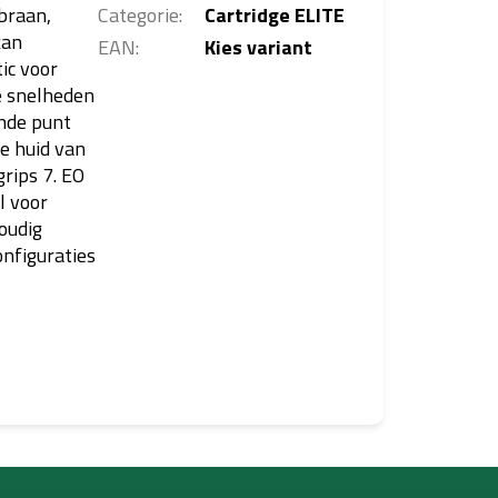
braan,
Categorie
:
Cartridge ELITE
kan
EAN
:
Kies variant
ic voor
e snelheden
onde punt
de huid van
grips 7. EO
l voor
oudig
onfiguraties