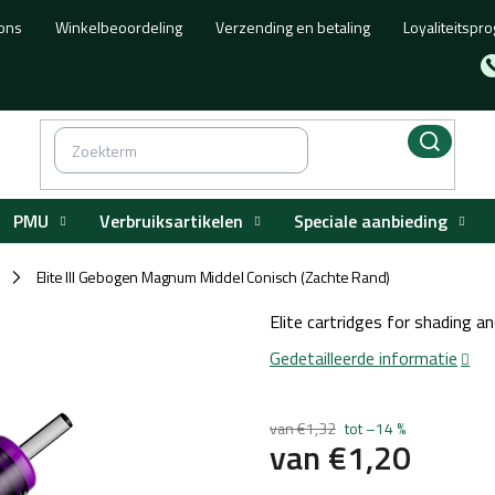
ons
Winkelbeoordeling
Verzending en betaling
Loyaliteitsp
PMU
Verbruiksartikelen
Speciale aanbieding
Elite III Gebogen Magnum Middel Conisch (Zachte Rand)
/
Elite cartridges for shading an
Gedetailleerde informatie
van €1,32
tot –14 %
van
€1,20