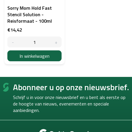
Sorry Mom Hold Fast
Stencil Solution -
Reisformaat - 100ml
€14,42
In winkelwagen
F
Abonneer u op onze nieuwsbrief.
o
o
Schrijf u in voor onze nieuwsbrief en u bent als eerste op
t
de hoogte van
nieuws, evenementen en speciale
e
aanbiedingen.
r