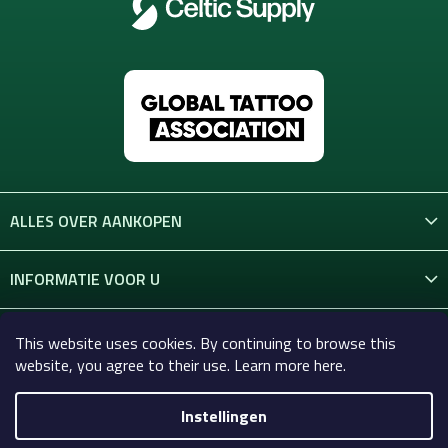
ALLES OVER AANKOPEN
INFORMATIE VOOR U
CONTACT
This website uses cookies. By continuing to browse this
website, you agree to their use. Learn more here.
Instellingen
Copyright 2026
Celtic-Supply.nl | Alles voor tatoeages en