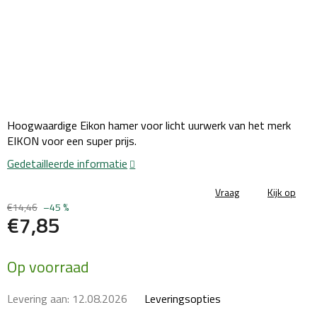
Hoogwaardige Eikon hamer voor licht uurwerk van het merk
EIKON voor een super prijs.
Gedetailleerde informatie
Vraag
Kijk op
€14,46
–45 %
€7,85
Maatstaf
Op voorraad
prijs:
Levering aan:
12.08.2026
Leveringsopties