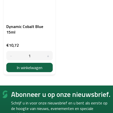
Dynamic Cobalt Blue
15ml
€10,72
In winkelwagen
F
Abonneer u op onze nieuwsbrief.
o
o
Schrijf u in voor onze nieuwsbrief en u bent als eerste op
t
de hoogte van
nieuws, evenementen en speciale
e