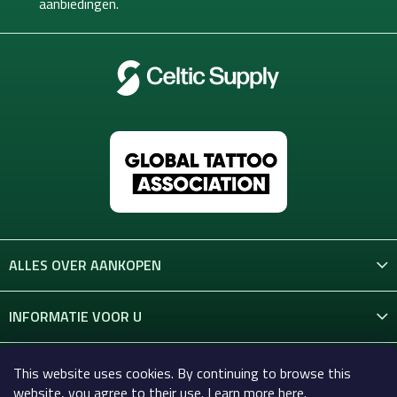
aanbiedingen.
r
ALLES OVER AANKOPEN
INFORMATIE VOOR U
CONTACT
This website uses cookies. By continuing to browse this
website, you agree to their use. Learn more here.