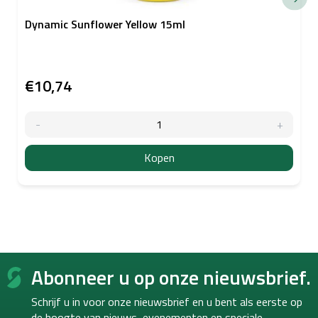
Dynamic Sunflower Yellow 15ml
€10,74
Kopen
F
Abonneer u op onze nieuwsbrief.
o
o
Schrijf u in voor onze nieuwsbrief en u bent als eerste op
t
de hoogte van
nieuws, evenementen en speciale