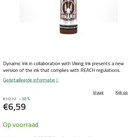
Dynamic Ink in collaboration with Viking Ink presents a new
version of the ink that complies with REACH regulations.
Gedetailleerde informatie
Vraag
Kijk op
€10,72
–38 %
€6,59
Maatstaf
Op voorraad
prijs: