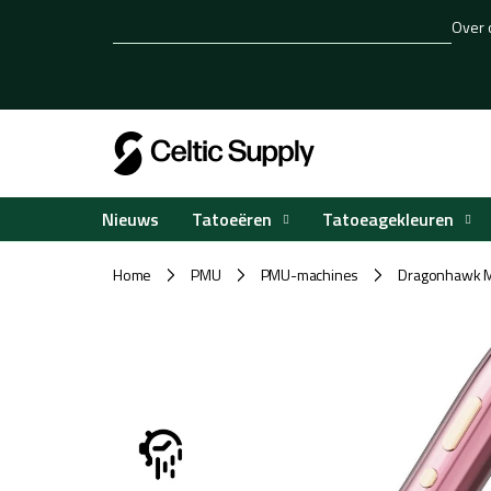
Overslaan
Over 
naar
inhoud
Tatoeëren
Tatoeagekleuren
Nieuws
Home
PMU
PMU-machines
Dragonhawk 
/
/
/