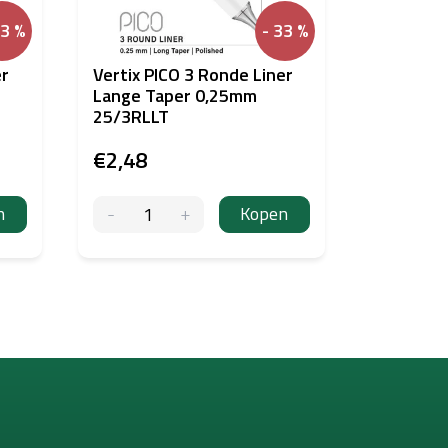
33 %
- 33 %
er
Vertix PICO 3 Ronde Liner
Lange Taper 0,25mm
25/3RLLT
€2,48
n
Kopen