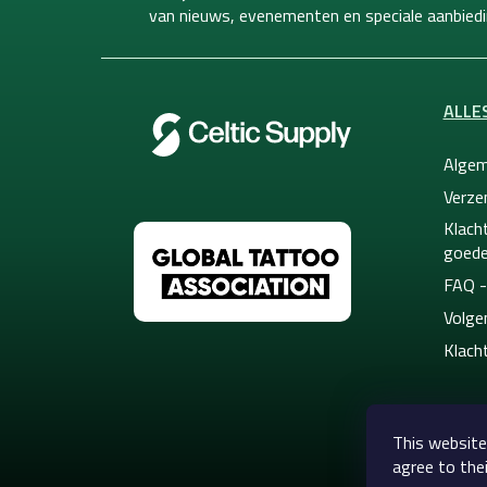
e
van
nieuws, evenementen en speciale aanbiedi
r
ALLE
Algem
Verze
Klacht
goede
FAQ -
Volge
Klach
This website
agree to thei