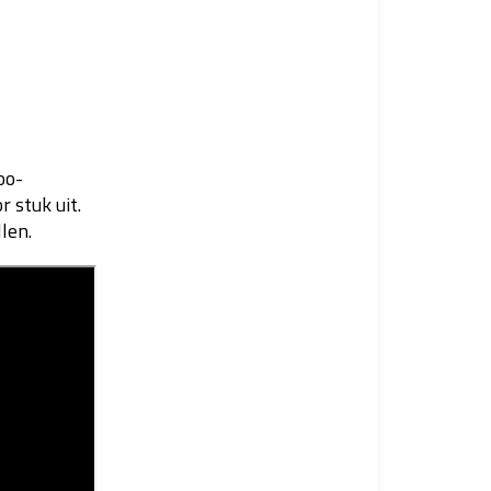
oo-
 stuk uit.
len.