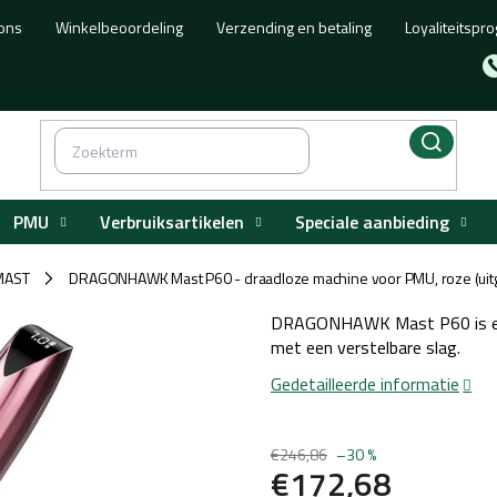
ons
Winkelbeoordeling
Verzending en betaling
Loyaliteitsp
PMU
Verbruiksartikelen
Speciale aanbieding
MAST
DRAGONHAWK Mast P60 - draadloze machine voor PMU, roze (uit
/
DRAGONHAWK Mast P60 is een
met een verstelbare slag.
Gedetailleerde informatie
€246,86
–30 %
€172,68