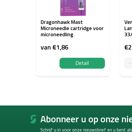
Dragonhawk Mast
Ver
Microneedle cartridge voor
La
microneedling
33
van
€1,86
€2
Detail
F
o
Abonneer u op onze ni
o
t
Schrijf u in voor onze nieuwsbrief en u bent a