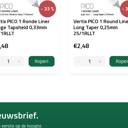
- 33 %
- 
tix PICO 1 Ronde Liner
Vertix PICO 1 Round Lin
nge Tapsheid 0,33mm
Long Taper 0,25mm
/1RLLT
25/1RLLT
,48
€2,48
Kopen
Kope
euwsbrief.
ls eerste op de hoogte