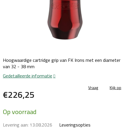
Hoogwaardige cartridge grip van FK Irons met een diameter
van 32 - 38 mm
Gedetailleerde informatie
Vraag
Kijk op
€226,25
Maatstaf
Op voorraad
prijs:
Levering aan:
13.08.2026
Leveringsopties