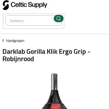
Overslaan
naar
inhoud
/
Handgrepen
Darklab Gorilla Klik Ergo Grip -
Robijnrood