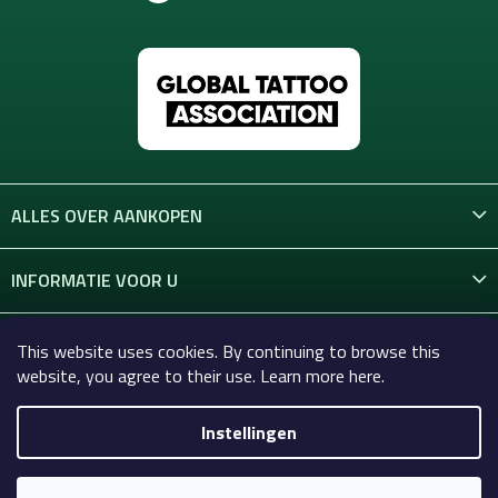
ALLES OVER AANKOPEN
INFORMATIE VOOR U
CONTACT
This website uses cookies. By continuing to browse this
website, you agree to their use. Learn more here.
Instellingen
Copyright 2026
Celtic-Supply.nl | Alles voor tatoeages en
permanente make-up
. Alle rechten voorbehouden.