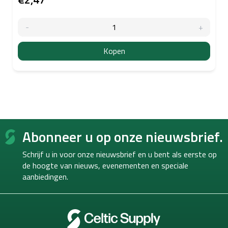
Kopen
F
Abonneer u op onze nieuwsbrief.
o
o
Schrijf u in voor onze nieuwsbrief en u bent als eerste op
t
de hoogte van
nieuws, evenementen en speciale
e
aanbiedingen.
r