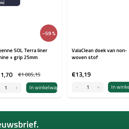
NNE
–59 %
enne SOL Terra liner
ValaClean doek van non-
ine + grip 25mm
woven stof
€13,19
1,70
€1 005,15
In wink
In winkelwagen
euwsbrief.