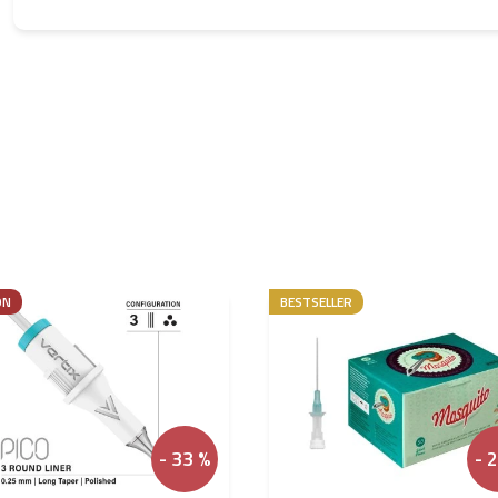
ON
BESTSELLER
- 33 %
- 