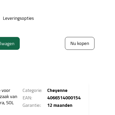
Leveringsopties
Nu kopen
elwagen
 voor
Categorie
:
Cheyenne
dzaak van
EAN
:
4066514000154
ra, SOL
Garantie:
:
12 maanden