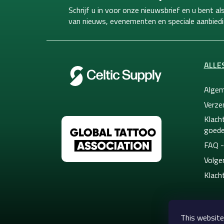
t
Schrijf u in voor onze nieuwsbrief en u bent a
e
van
nieuws, evenementen en speciale aanbiedi
r
ALLE
Algem
Verze
Klacht
goede
FAQ -
Volge
Klach
This website