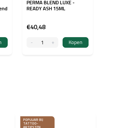
PERMA BLEND LUXE -
Uniglove
send
READY ASH 15ML
desinfec
oppervla
Fresh
€40,48
€9,46
n
Kopen
POPULAIR BIJ
TATTOO-
ARTIESTEN