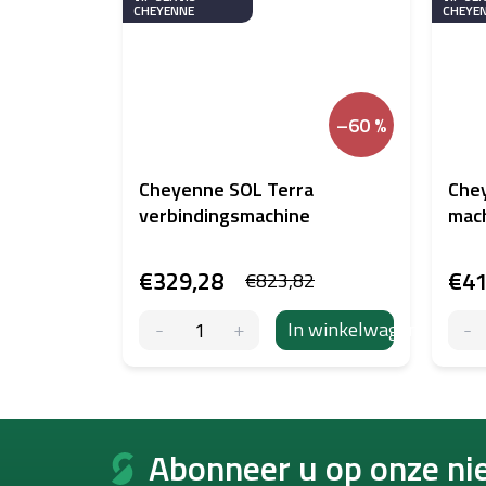
CHEYENNE
CHEYE
–60 %
Cheyenne SOL Terra
Chey
verbindingsmachine
mach
€329,28
€41
€823,82
In winkelwagen
F
o
Abonneer u op onze ni
o