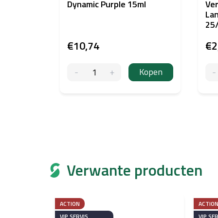
Dynamic Purple 15ml
Ver
La
25
€10,74
€2
Kopen
Verwante producten
ACTION
ACTIO
VIP SERVIS
VIP SE