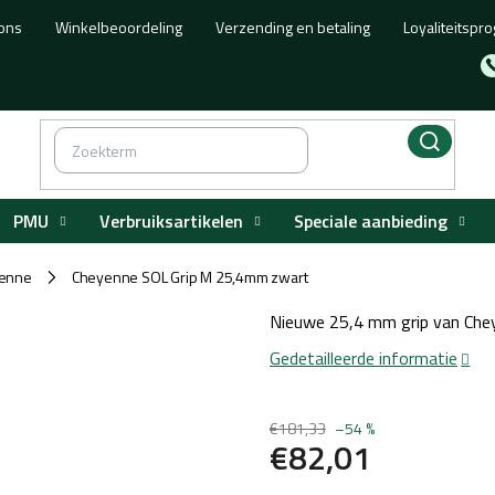
ons
Winkelbeoordeling
Verzending en betaling
Loyaliteitsp
PMU
Verbruiksartikelen
Speciale aanbieding
enne
Cheyenne SOL Grip M 25,4mm zwart
/
Nieuwe 25,4 mm grip van Che
Gedetailleerde informatie
€181,33
–54 %
€82,01