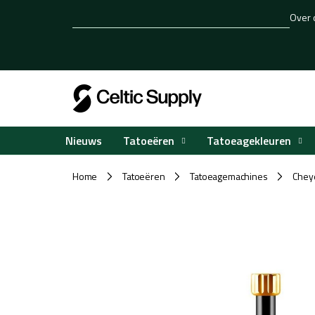
Overslaan
Over 
naar
inhoud
Tatoeëren
Tatoeagekleuren
Nieuws
Home
Tatoeëren
Tatoeagemachines
Chey
/
/
/