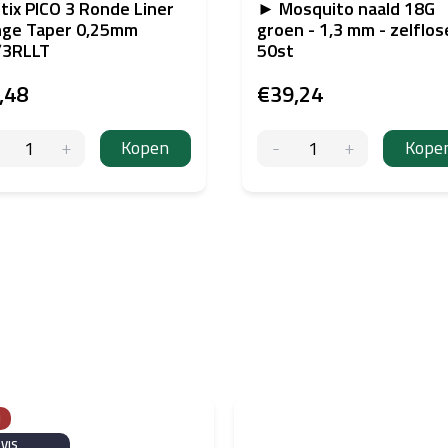
tix PICO 3 Ronde Liner
► Mosquito naald 18G
nge Taper 0,25mm
groen - 1,3 mm - zelflo
/3RLLT
50st
,48
€39,24
Kopen
Kope
N
RVIS