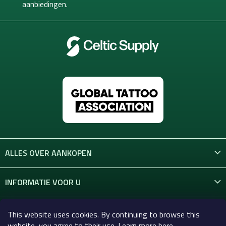
aanbiedingen.
r
ALLES OVER AANKOPEN
INFORMATIE VOOR U
CONTACT
This website uses cookies. By continuing to browse this
website, you agree to their use. Learn more here.