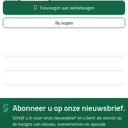
Toevoegen aan winkelwagen
Nu kopen
F
Abonneer u op onze nieuwsbrief.
o
o
Schrijf u in voor onze nieuwsbrief en u bent als eerste op
t
de hoogte van
nieuws, evenementen en speciale
e