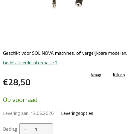
Geschikt voor SOL NOVA machines, of vergelijkbare modellen.
Gedetailleerde informatie
Vraag
Kijk op
€28,50
Maatstaf
Op voorraad
prijs:
Levering aan:
12.08.2026
Leveringsopties
Bedrag