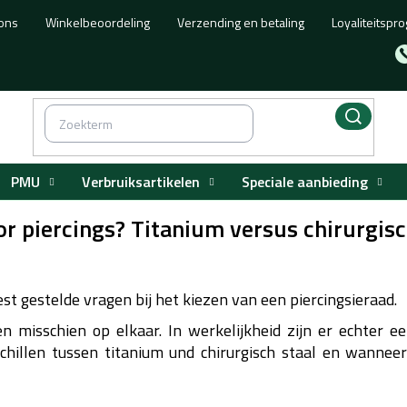
ons
Winkelbeoordeling
Verzending en betaling
Loyaliteitsp
PMU
Verbruiksartikelen
Speciale aanbieding
or piercings? Titanium versus chirurgisc
t gestelde vragen bij het kiezen van een piercingsieraad.
en misschien op elkaar. In werkelijkheid zijn er echter e
rschillen tussen titanium und chirurgisch staal en wanne