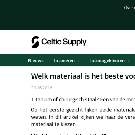
Overslaan
Over 
naar
inhoud
Tatoeëren
Tatoeagekleuren
Nieuws
Welk materiaal is het beste vo
30.06.2026
Titanium of chirurgisch staal?
Een van de mees
Op het eerste gezicht lijken beide material
weten.
In dit artikel kijken we naar de ve
materiaal te kiezen.