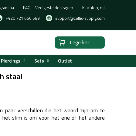
rogramma
FAQ – Veelgestelde vragen
Klachten, ruilen of retourne
+420 721 666 689
support@celtic-supply.com
Lege kar
Winkelwagen
Piercings
Sets
Outlet
h staal
en paar verschillen die het waard zijn om te
er het slim is om voor het ene of het andere