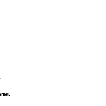
.
.
riaal.