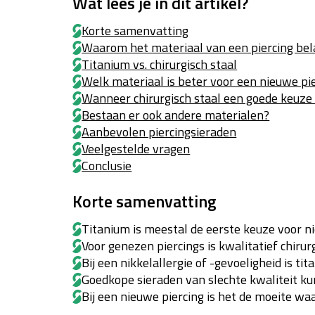
Wat lees je in dit artikel?
Korte samenvatting
Waarom het materiaal van een piercing bela
Titanium vs. chirurgisch staal
Welk materiaal is beter voor een nieuwe pi
Wanneer chirurgisch staal een goede keuze 
Bestaan er ook andere materialen?
Aanbevolen piercingsieraden
Veelgestelde vragen
Conclusie
Korte samenvatting
Titanium is meestal de eerste keuze voor n
Voor genezen piercings is kwalitatief chir
Bij een nikkelallergie of -gevoeligheid is tit
Goedkope sieraden van slechte kwaliteit k
Bij een nieuwe piercing is het de moeite wa