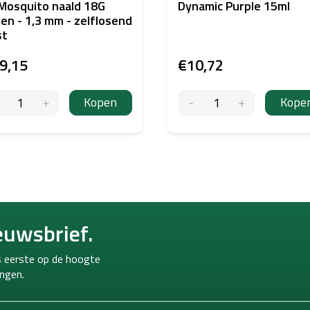
Mosquito naald 18G
Dynamic Purple 15ml
en - 1,3 mm - zelflosend
st
9,15
€10,72
Kopen
Kope
euwsbrief.
ls eerste op de hoogte
ngen.