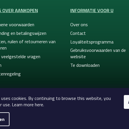
S OVER AANKOPEN
INFORMATIE VOOR U
ene voorwaarden
Over ons
nding en betalingswijzen
Contact
en, ruilen of retourneren van
Loyaliteitsprogramma
ren
Gebruiksvoorwaarden van de
 veelgestelde vragen
website
n
Te downloaden
tenregeling
 uses cookies. By continuing to browse this website, you
r use. Learn more here.
gen
2026
Celtic-Supply.nl | Alles voor tatoeages en permane