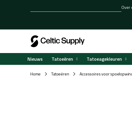
Overslaan
Over 
naar
inhoud
Tatoeëren
Tatoeagekleuren
Nieuws
Home
Tatoeëren
Accessoires voor spoelopwin
/
/