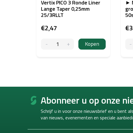
Vertix PICO 3 Ronde Liner
► 
Lange Taper 0,25mm
gro
25/3RLLT
50
€2,47
€3
Kopen
F
o
Abonneer u op onze ni
o
t
Schrijf u in voor onze nieuwsbrief en u bent a
e
van
nieuws, evenementen en speciale aanbiedi
r