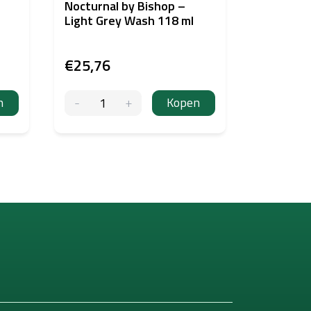
Nocturnal by Bishop –
Chemi-Ph
Light Grey Wash 118 ml
Wipes de
100 st.
€25,76
€8,20
n
Kopen