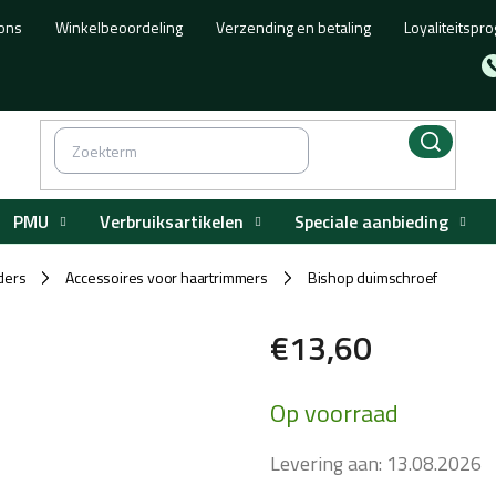
ons
Winkelbeoordeling
Verzending en betaling
Loyaliteitsp
PMU
Verbruiksartikelen
Speciale aanbieding
ders
Accessoires voor haartrimmers
Bishop duimschroef
/
/
€13,60
Maatstaf
Op voorraad
prijs:
Levering aan:
13.08.2026