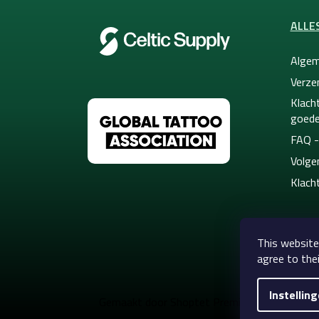
ALLE
Algem
Verze
Klacht
goede
FAQ -
Volge
Klach
This website
agree to thei
Instellin
Copyright 
Gemaakt door Shoptet Premium