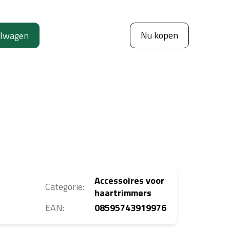
Nu kopen
elwagen
Accessoires voor
Categorie
:
haartrimmers
EAN
:
08595743919976