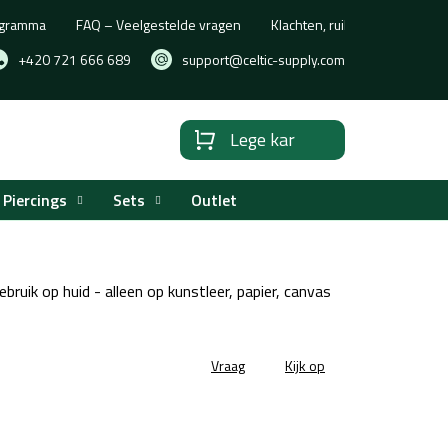
rogramma
FAQ – Veelgestelde vragen
Klachten, ruilen of retourne
+420 721 666 689
support@celtic-supply.com
Lege kar
Winkelwagen
Piercings
Sets
Outlet
ebruik op huid - alleen op kunstleer, papier, canvas
Vraag
Kijk op