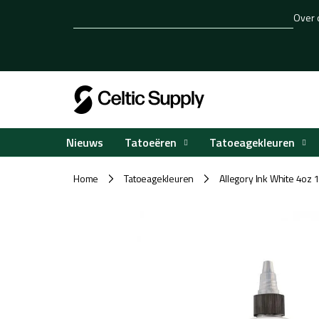
Overslaan
Over 
naar
inhoud
Tatoeëren
Tatoeagekleuren
Nieuws
Home
Tatoeagekleuren
Allegory Ink White 4oz 
/
/