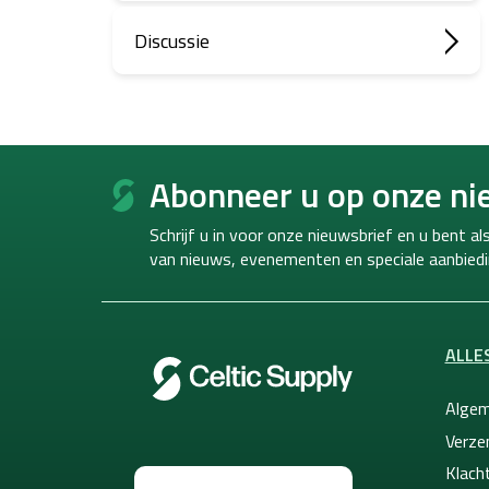
Discussie
F
o
Abonneer u op onze ni
o
t
Schrijf u in voor onze nieuwsbrief en u bent a
e
van
nieuws, evenementen en speciale aanbiedi
r
ALLE
Algem
Verze
Klacht