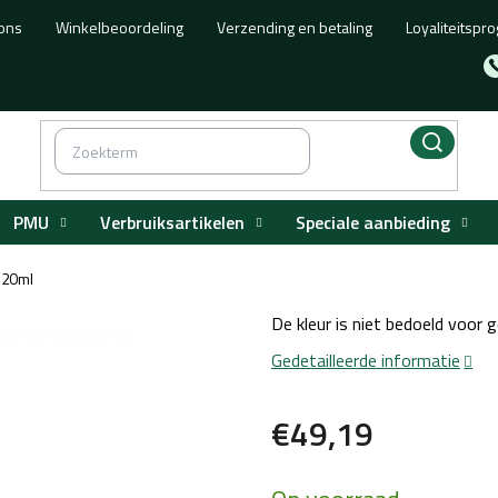
ons
Winkelbeoordeling
Verzending en betaling
Loyaliteitsp
PMU
Verbruiksartikelen
Speciale aanbieding
120ml
De kleur is niet bedoeld voor g
Gedetailleerde informatie
€49,19
Maatstaf