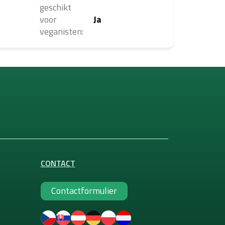
geschikt
voor
Ja
veganisten
:
CONTACT
Contactformulier