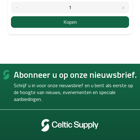
Kopen
F
Abonneer u op onze nieuwsbrief.
o
o
Schrijf u in voor onze nieuwsbrief en u bent als eerste op
t
de hoogte van
nieuws, evenementen en speciale
e
aanbiedingen.
r