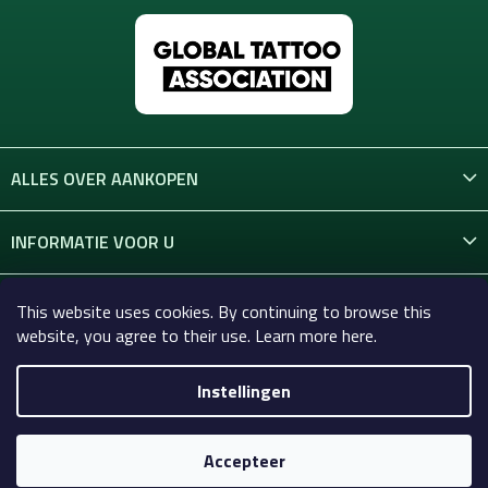
ALLES OVER AANKOPEN
INFORMATIE VOOR U
CONTACT
This website uses cookies. By continuing to browse this
website, you agree to their use. Learn more here.
Instellingen
Copyright 2026
Celtic-Supply.nl | Alles voor tatoeages en
permanente make-up
. Alle rechten voorbehouden.
Accepteer