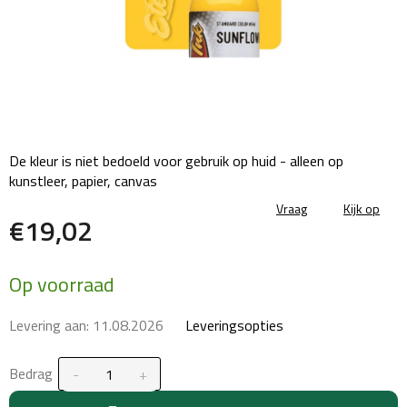
De kleur is niet bedoeld voor gebruik op huid - alleen op
kunstleer, papier, canvas
Vraag
Kijk op
€19,02
Maatstaf
Op voorraad
prijs:
Levering aan:
11.08.2026
Leveringsopties
Bedrag