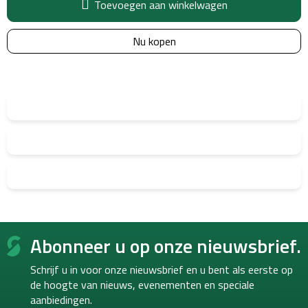
Toevoegen aan winkelwagen
Nu kopen
F
Abonneer u op onze nieuwsbrief.
o
o
Schrijf u in voor onze nieuwsbrief en u bent als eerste op
t
de hoogte van
nieuws, evenementen en speciale
e
aanbiedingen.
r