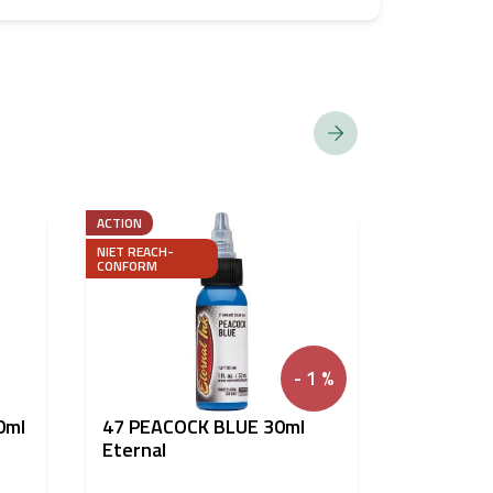
ACTION
NIET REACH-
CONFORM
NIET REACH-
CONFORM
- 1 %
0ml
47 PEACOCK BLUE 30ml
210 Blue
Eternal
Chambers