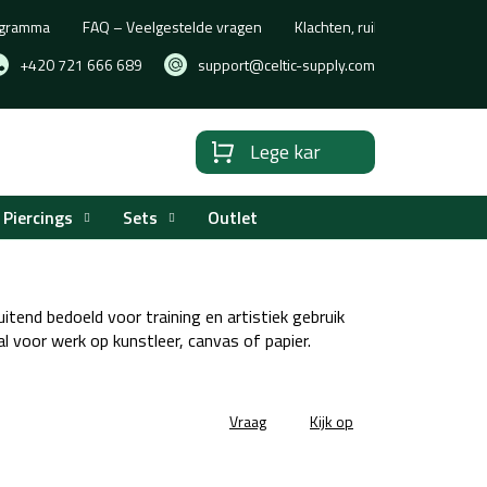
rogramma
FAQ – Veelgestelde vragen
Klachten, ruilen of retourne
+420 721 666 689
support@celtic-supply.com
Lege kar
Winkelwagen
Piercings
Sets
Outlet
uitend bedoeld voor training en artistiek gebruik
al voor werk op kunstleer, canvas of papier.
Vraag
Kijk op