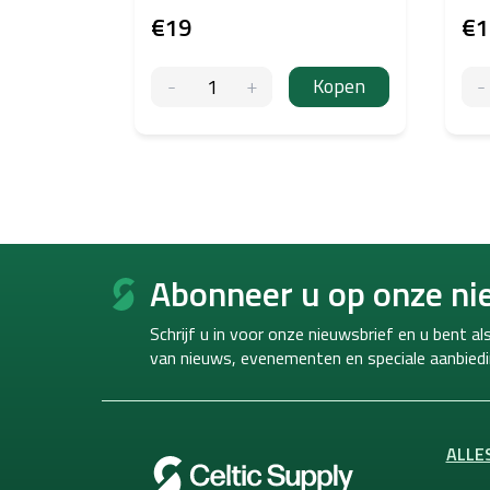
€19
€1
Kopen
F
o
Abonneer u op onze ni
o
t
Schrijf u in voor onze nieuwsbrief en u bent a
e
van
nieuws, evenementen en speciale aanbiedi
r
ALLE