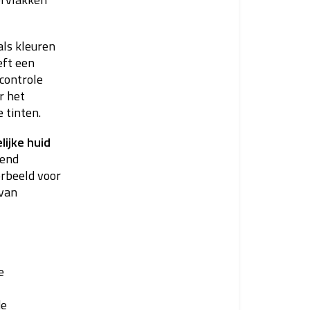
als kleuren
eft een
 controle
r het
 tinten.
lijke huid
tend
orbeeld voor
 van
e
de