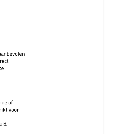
 aanbevolen
rect
te
ine of
hikt voor
uid.