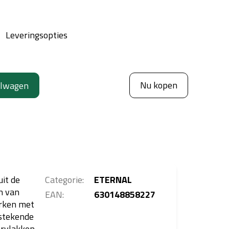
Leveringsopties
Nu kopen
elwagen
uit de
Categorie
:
ETERNAL
n van
EAN
:
630148858227
erken met
tstekende
ervlakken