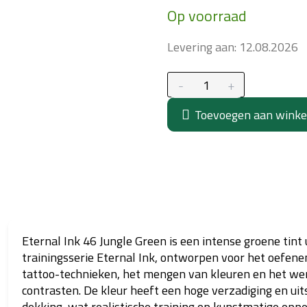
Op voorraad
prijs:
Levering aan:
12.08.2026
Toevoegen aan wink
Eternal Ink 46 Jungle Green is een intense groene tint 
trainingsserie Eternal Ink, ontworpen voor het oefene
tattoo-technieken, het mengen van kleuren en het w
contrasten. De kleur heeft een hoge verzadiging en ui
dekking, wat realistische training op kunstmatige opp