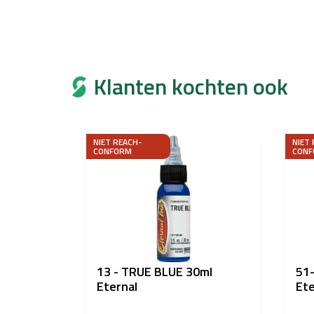
Klanten kochten ook
NIET REACH-
NIET
CONFORM
CONF
13 - TRUE BLUE 30ml
51
Eternal
Ete