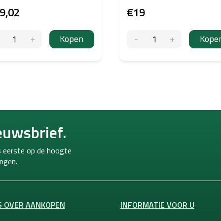
9,02
€19
Kopen
Kope
euwsbrief.
ls eerste op de hoogte
ngen.
S OVER AANKOPEN
INFORMATIE VOOR U