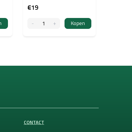
€19
€19
n
Kopen
CONTACT