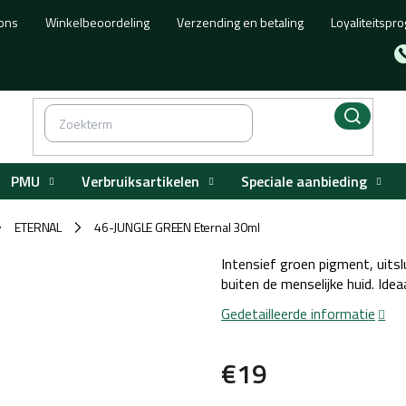
ons
Winkelbeoordeling
Verzending en betaling
Loyaliteitsp
PMU
Verbruiksartikelen
Speciale aanbieding
ETERNAL
46-JUNGLE GREEN Eternal 30ml
/
/
Intensief groen pigment, uitsl
buiten de menselijke huid. Idea
Gedetailleerde informatie
€19
Maatstaf