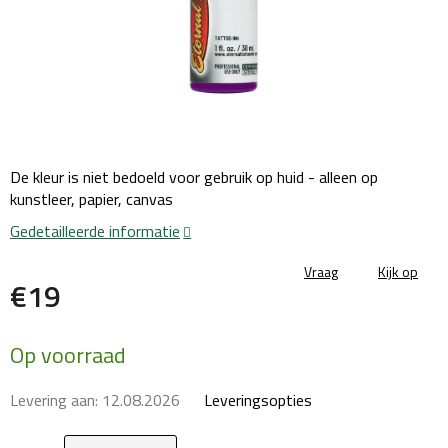
De kleur is niet bedoeld voor gebruik op huid - alleen op
kunstleer, papier, canvas
Gedetailleerde informatie
Vraag
Kijk op
€19
Maatstaf
Op voorraad
prijs:
Levering aan:
12.08.2026
Leveringsopties