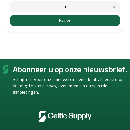
Kopen
F
Abonneer u op onze nieuwsbrief.
o
o
Schrijf u in voor onze nieuwsbrief en u bent als eerste op
t
de hoogte van
nieuws, evenementen en speciale
e
aanbiedingen.
r