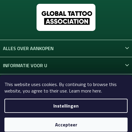
ALLES OVER AANKOPEN
INFORMATIE VOOR U
CONTACT
This website uses cookies. By continuing to browse this
website, you agree to their use. Learn more here.
Instellingen
Copyright 2026
Celtic-Supply.nl | Alles voor tatoeages en
permanente make-up
. Alle rechten voorbehouden.
Accepteer