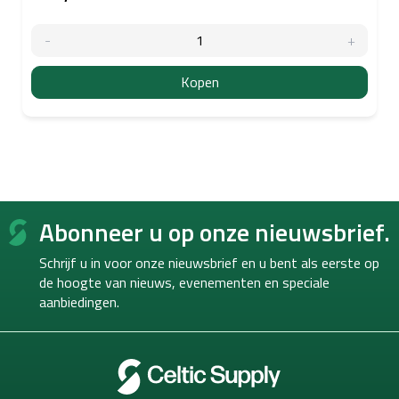
Kopen
F
Abonneer u op onze nieuwsbrief.
o
o
Schrijf u in voor onze nieuwsbrief en u bent als eerste op
t
de hoogte van
nieuws, evenementen en speciale
e
aanbiedingen.
r