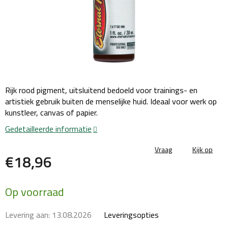
Rijk rood pigment, uitsluitend bedoeld voor trainings- en
artistiek gebruik buiten de menselijke huid. Ideaal voor werk op
kunstleer, canvas of papier.
Gedetailleerde informatie
Vraag
Kijk op
€18,96
Maatstaf
Op voorraad
prijs:
Levering aan:
13.08.2026
Leveringsopties