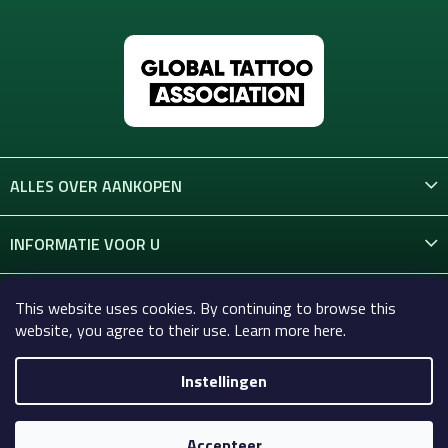
ALLES OVER AANKOPEN
INFORMATIE VOOR U
CONTACT
This website uses cookies. By continuing to browse this
website, you agree to their use. Learn more here.
Instellingen
Copyright 2026
Celtic-Supply.nl | Alles voor tatoeages en
permanente make-up
. Alle rechten voorbehouden.
Accepteer