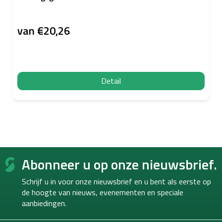
van
€20,26
Detail
F
Abonneer u op onze nieuwsbrief.
o
o
Schrijf u in voor onze nieuwsbrief en u bent als eerste op
t
de hoogte van
nieuws, evenementen en speciale
e
aanbiedingen.
r