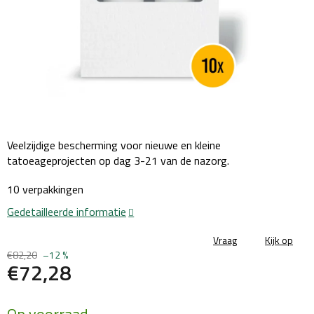
Veelzijdige bescherming voor nieuwe en kleine
tatoeageprojecten op dag 3-21 van de nazorg.
10 verpakkingen
Gedetailleerde informatie
Vraag
Kijk op
€82,20
–12 %
€72,28
Maatstaf
Op voorraad
prijs: