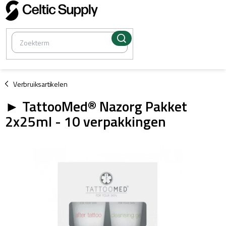
Overslaan
naar
inhoud
/
Verbruiksartikelen
► TattooMed® Nazorg Pakket
2x25ml - 10 verpakkingen