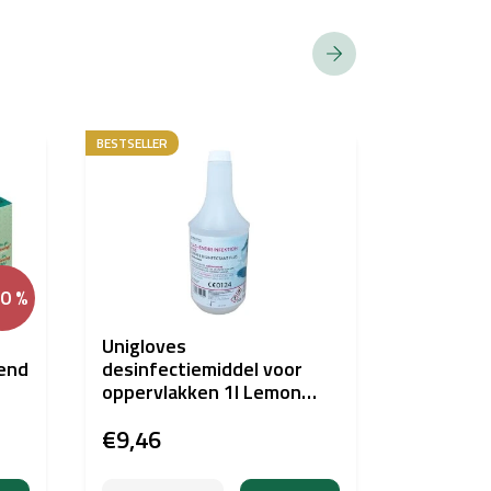
BESTSELLER
HYBRIDE PIG
EU REACH-
CONFORM
20 %
Unigloves
PERMA B
send
desinfectiemiddel voor
READY A
oppervlakken 1l Lemon
Fresh
€9,46
€40,48