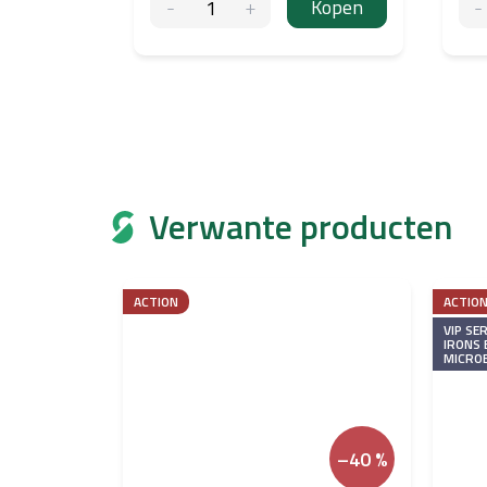
Kopen
Verwante producten
ACTION
ACTIO
VIP SER
IRONS 
MICRO
–40 %