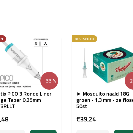
ON
BESTSELLER
- 33 %
- 
tix PICO 3 Ronde Liner
► Mosquito naald 18G
nge Taper 0,25mm
groen - 1,3 mm - zelflo
/3RLLT
50st
,48
€39,24