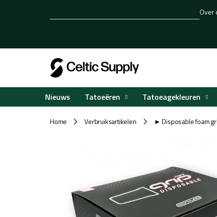
Overslaan
Over 
naar
inhoud
Tatoeëren
Tatoeagekleuren
Nieuws
Home
Verbruiksartikelen
► Disposable foam gri
/
/