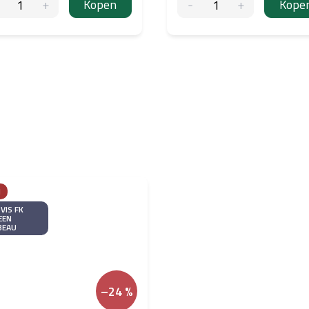
Kopen
Kope
N
VIS FK
EEN
BEAU
–24 %