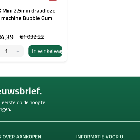
 Mini 2.5mm draadloze
 machine Bubble Gum
4,39
€1 032,22
In winkelwagen
euwsbrief.
ls eerste op de hoogte
ngen.
S OVER AANKOPEN
INFORMATIE VOOR U