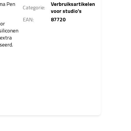
rma Pen
Verbruiksartikelen
Categorie
:
voor studio's
EAN
:
87720
oor
siliconen
 extra
seerd.