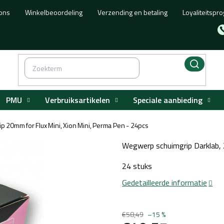
ons
Winkelbeoordeling
Verzending en betaling
Loyaliteitsp
PMU
Verbruiksartikelen
Speciale aanbieding
p 20mm for Flux Mini, Xion Mini, Perma Pen - 24pcs
Wegwerp schuimgrip Darklab
24 stuks
Gedetailleerde informatie
€58,49
–15 %