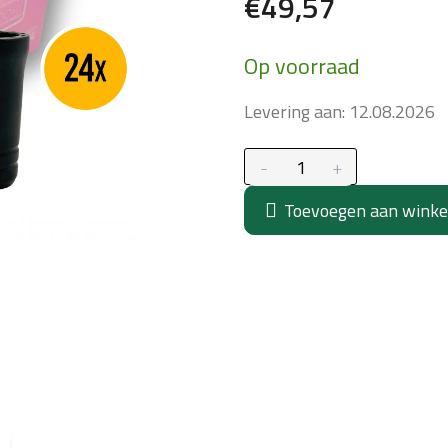
€49,57
Maatstaf
Op voorraad
prijs:
Levering aan:
12.08.2026
Toevoegen aan wink