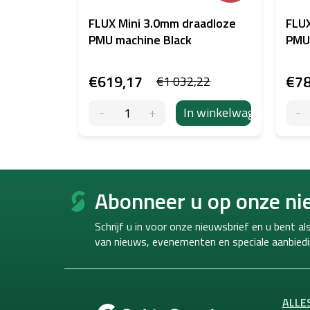
FLUX Mini 3.0mm draadloze
FLUX
PMU machine Black
PMU
€619,17
€78
€1 032,22
In winkelwagen
F
o
Abonneer u op onze ni
o
t
Schrijf u in voor onze nieuwsbrief en u bent a
e
van
nieuws, evenementen en speciale aanbiedi
r
ALLE