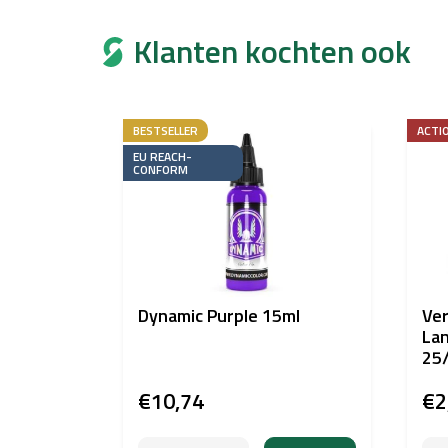
Klanten kochten ook
BESTSELLER
ACTI
EU REACH-
CONFORM
Dynamic Purple 15ml
Ver
La
25
€10,74
€2